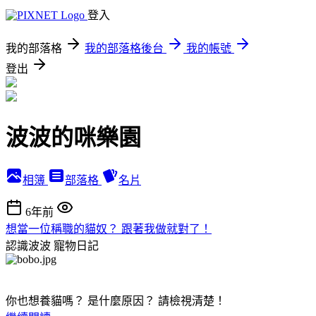
登入
我的部落格
我的部落格後台
我的帳號
登出
波波的咪樂園
相簿
部落格
名片
6年前
想當一位稱職的貓奴？ 跟著我做就對了！
認識波波
寵物日記
你也想養貓嗎？ 是什麼原因？ 請檢視清楚！