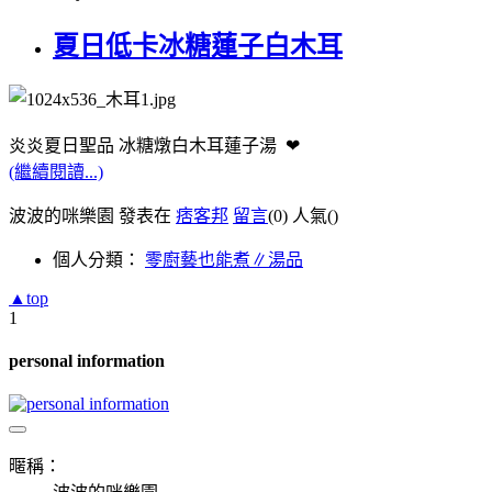
夏日低卡冰糖蓮子白木耳
炎炎夏日聖品 冰糖燉白木耳蓮子湯 ❤︎
(繼續閱讀...)
波波的咪樂園 發表在
痞客邦
留言
(0)
人氣(
)
個人分類：
零廚藝也能煮∥湯品
▲top
1
personal information
暱稱：