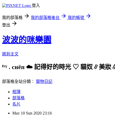
登入
我的部落格
我的部落格後台
我的帳號
登出
波波的咪樂園
跳到主文
ᴵᵛᵞ . cнёп ☁️ 記得好的時光 ♡ 貓奴
部落格全站分類：
寵物日記
相簿
部落格
名片
May
10
Sun
2020
23:16