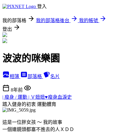
登入
我的部落格
我的部落格後台
我的帳號
登出
波波的咪樂園
相簿
部落格
名片
8年前
| 瘦身 / 運動 | Ｖ妞妞♥瘦身血淚史
踏入健身的初衷
運動體育
這是一位胖女孩 ～ 我的故事
一個連鏡頭都塞不進去的人ＸＤＤ