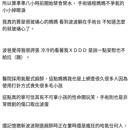
所以算準準八小時前開始禁食禁水，
手術過程媽媽不爭氣的
小小掉眼淚
我真的算是很玻璃心的媽媽
看到波波躺在手術台
不知道怎麼
的就玻璃心了。
波爸覺得我很誇張
冷冷的看著我ＸＤＤＤ
是說一點安慰也不
給拉（踹）。
醫院採用氣壓式麻醉，這點媽媽我也是上網查很久很多人因為
使用打針方式喪失很多毛小孩
這點真的寧可信其有不可拿小孩的性命開玩笑，手術則也是非
常微創的傷口取出波蛋
還記憶猶新波波剛退麻醉時正在暈時還是瘋狂的哈氣任何人，