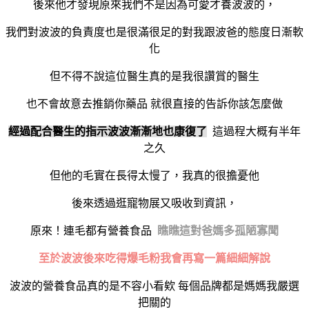
後來他才發現原來我們不是因為可愛才養波波的，
我們對波波的負責度也是很滿很足的對我跟波爸的態度日漸軟
化
但不得不說這位醫生真的是我很讚賞的醫生
也不會故意去推銷你藥品
就很直接的告訴你該怎麼做
經過配合醫生的指示波波漸漸地也康復了
這過程大概有半年
之久
但他的毛實在長得太慢了，我真的很擔憂他
後來透過逛寵物展又吸收到資訊，
原來！連毛都有營養食品
瞧瞧這對爸媽多孤陋寡聞
至於波波後來吃得爆毛粉我會再寫一篇細細解說
波波的營養食品真的是不容小看欸 每個品牌都是媽媽我嚴選
把關的