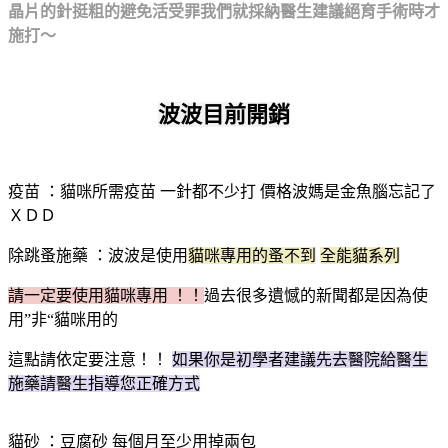
晶片的針挺粗的避免活受罪我們就採納醫生建議絕育手術時才
施打～
波波目前開銷
疫苗 ：貓咪所需疫苗 一針都不少打 價格波媽是金魚腦忘記了
ＸＤＤ
除跳蚤施藥 ：波波是使用
貓咪專用的蚤不到
全能貓系列
請一定要使用貓咪專用 ！！
過去很多遺憾的新聞都是因為使
用”非“貓咪用的
這點請依定要注意！！
如果你是初學者建議先去醫院給醫生
施藥請醫生指導您正確方式
貓砂
：豆腐砂
每個月至少用掉兩包