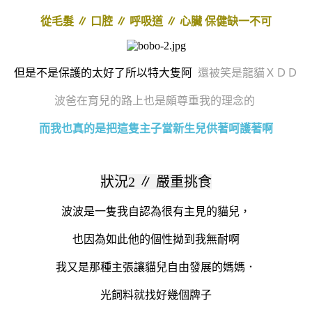
從毛髮 ∥ 口腔 ∥ 呼吸道 ∥ 心臟 保健缺一不可
但是不是保護的太好了所以特大隻阿
還被笑是龍貓ＸＤＤ
波爸在育兒的路上也是頗尊重我的理念的
而我也真的是把這隻主子當新生兒供著呵護著啊
狀況2
∥ 嚴重挑食
波波是一隻我自認為很有主見的貓兒，
也因為如此他的個性拗到我無耐啊
我又是那種主張讓貓兒自由發展的媽媽．
光飼料就找好幾個牌子