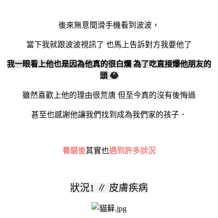
後來無意間滑手機看到波波，
當下我就跟波波視訊了
也馬上告訴對方我要他了
我一眼看上他也是因為他真的很白爛
為了吃直接爆他朋友的
頭
😂
雖然喜歡上他的理由很荒唐
但至今真的沒有後悔過
甚至也感謝他讓我們找到成為我們家的孩子．
養貓後
其實也
遇到許多狀況
狀況
1 ∥
皮膚疾病