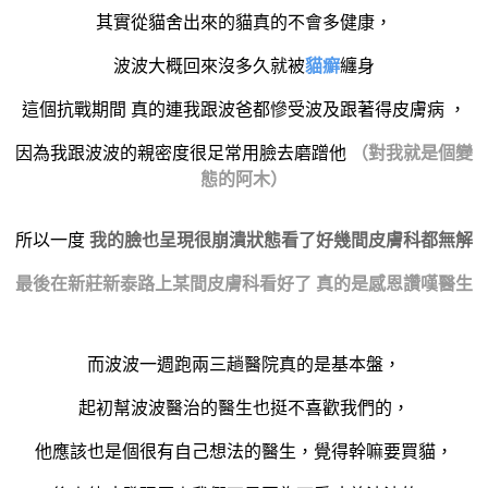
其實從貓舍出來的貓真的不會多健康，
波波大概回來沒多久就被
貓癬
纏身
這個抗戰期間
真的連我跟波爸都慘受波及跟著得皮膚病
，
因為我跟波波的親密度很足常用臉去磨蹭他
（對我就是個變
態的阿木）
所以一度
我的臉也呈現很崩潰狀態看了好幾間皮膚科都無解
最後在新莊新泰路上某間皮膚科看好了 真的是感恩讚嘆醫生
而波波一週跑兩三趟醫院真的是基本盤，
起初幫波波醫治的醫生也挺不喜歡我們的，
他應該也是個很有自己想法的醫生，覺得幹嘛要買貓，