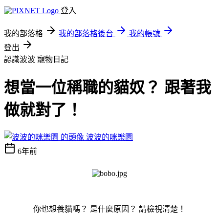
登入
我的部落格
我的部落格後台
我的帳號
登出
認識波波
寵物日記
想當一位稱職的貓奴？ 跟著我
做就對了！
波波的咪樂園
6年前
你也想養貓嗎？
是什麼原因？
請檢視清楚！