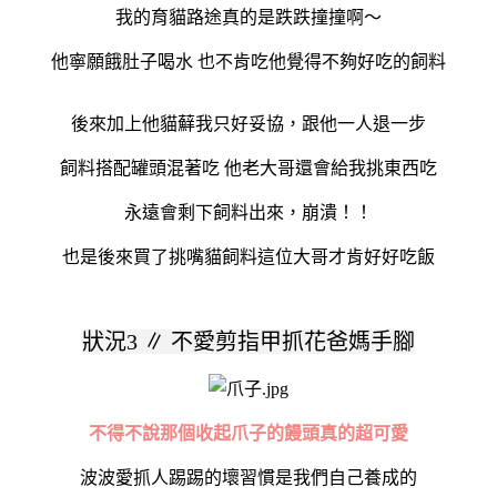
我的育貓路途真的是跌跌撞撞啊～
他寧願餓肚子喝水 也不肯吃他覺得不夠好吃的飼料
後來加上他貓蘚我只好妥協，跟他一人退一步
飼料搭配罐頭混著吃 他老大哥還會給我挑東西吃
永遠會剩下飼料出來，崩潰！！
也是後來買了挑嘴貓飼料這位大哥才肯好好吃飯
狀況3
∥ 不愛剪指甲抓花爸媽手腳
不得不說那個收起爪子的饅頭真的超可愛
波波愛抓人踢踢的壞習慣是我們自己養成的