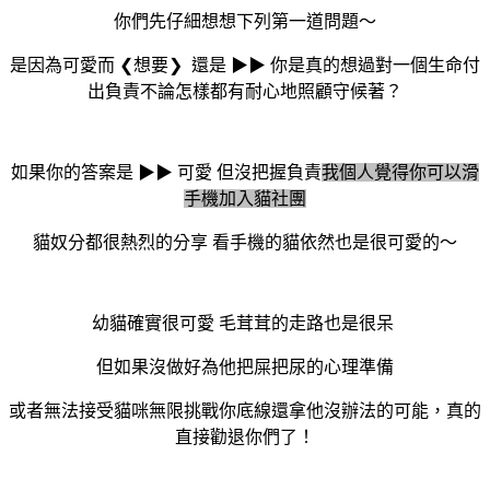
你們先仔細想想下列第一道問題～
是因為可愛而
❮
想要
❯
還是 ▶▶ 你是真的想過
對一個生命付
出負責
不論怎樣都有耐心地照顧守候著？
如果你的答案是 ▶▶ 可愛 但沒把握負責
我個人覺得你可以滑
手機加入貓社團
貓奴分都很熱烈的分享
看手機的貓依然也是很可愛的～
幼貓確實很可愛
毛茸茸的走路也是很呆
但如果沒做好為他把屎把尿的心理準備
或者無法接受貓咪無限挑戰你底線還拿他沒辦法的可能，真的
直接勸退你們了！