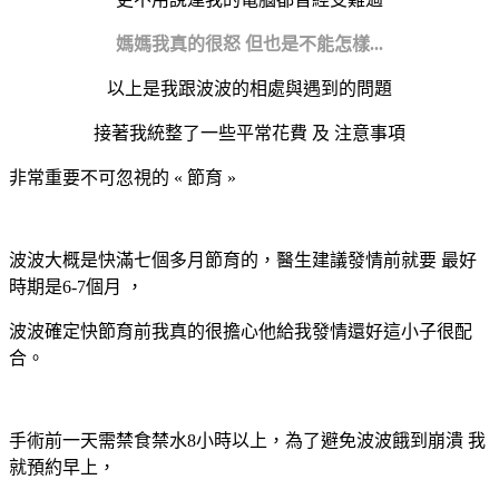
媽媽我真的很怒
但也是不能怎樣...
以上是我跟波波的相處與遇到的問題
接著我統整了一些平常花費 及 注意事項
非常重要不可忽視的 « 節育 »
波波大概是快滿七個多月節育的，醫生建議發情前就要
最好
時期是
6-7
個月
，
波波確定快節育前我真的很擔心他給我發情還好這小子很配
合。
手術前一天需禁食禁水
8
小時以上，為了避免波波餓到崩潰
我
就預約早上，