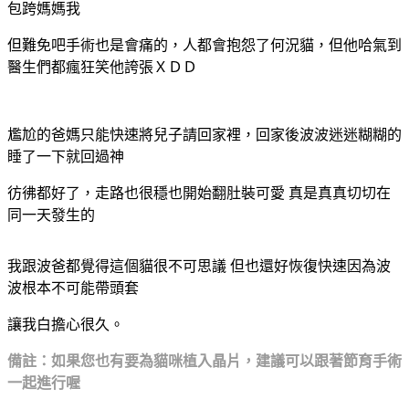
包跨媽媽我
但難免吧手術也是會痛的，人都會抱怨了何況貓，但他哈氣到
醫生們都瘋狂笑他誇張ＸＤＤ
尷尬的爸媽只能快速將兒子請回家裡，回家後波波迷迷糊糊的
睡了一下就回過神
彷彿都好了，走路也很穩也開始翻肚裝可愛
真是真真切切在
同一天發生的
我跟波爸都覺得這個貓很不可思議
但也還好恢復快速因為波
波根本不可能帶頭套
讓我白擔心很久。
備註：如果您也有要為貓咪植入晶片，建議可以跟著節育手術
一起進行喔