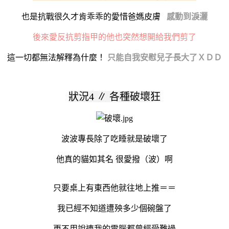
也是抗戰很久才肯乖乖的愛惜爸媽皮膚
感動到淚灑
後來愛反抗剪指甲的他也突然想開給我們剪了
這一切都無法解釋為什麼！
只能自我安慰兒子長大了ＸＤＤ
狀況4
∥ 各種破壞狂
波波專長除了吃睡就是破壞了
他真的貓如其名 很愛撥（波）啊
只要桌上有東西他就往地上推＝＝
我已經不知道遭殃多少個碗盤了
更不用說連我的電腦都曾經受難過