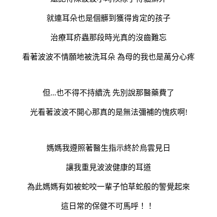
就連耳朵也是個髒到獲得肯定的孩子
治療耳疥蟲那段時光真的沒齒難忘
看著波波不情願地被洗耳朵 為母的我也是萬分心疼
但...也不得不持續洗 先別說那醫藥費了
光看著波波不開心那真的是無法彌補的愧疚啊!
媽媽我遵照著醫生指示終於烏雲見日
讓我重見波波健康的耳道
為此媽媽有如被蛇咬一輩子怕草蛇般的警覺起來
這日常的保健不可馬呼！！