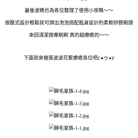
最後波媽也為各位整理了使用小攻略～～
按壓式設計輕鬆就可擠出泡泡搭配瓶身設計的柔軟矽膠刷頭
來回清潔按摩刷刷 真的超療癒的～～
下面就來幾張波波花絮療癒各位吧(/◕ヮ◕)/