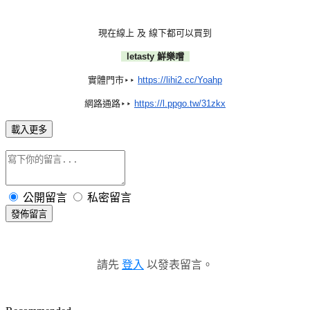
現在線上 及 線下都可以買到
letasty 鮮樂嚐
‣‣
實體門市
https://lihi2.cc/Yoahp
‣‣
網路通路
https://l.ppgo.tw/31zkx
載入更多
公開留言
私密留言
發佈留言
請先
登入
以發表留言。