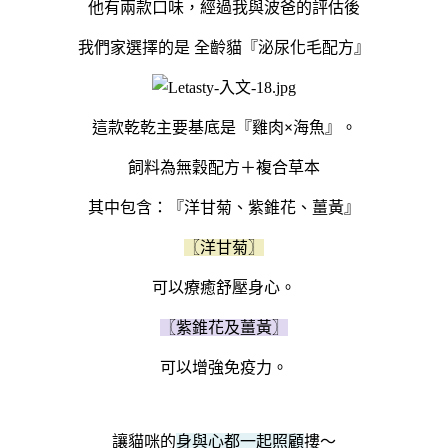
他有兩款口味，經過我與波爸的評估後
我們家選擇的是 全齡貓『泌尿化毛配方』
這款乾乾主要基底是『雞肉
×
海魚』。
飼料為無穀配方＋複合草本
其中包含：『洋甘菊、紫錐花、薑黃』
〖洋甘菊〗
可以療癒舒壓身心。
〖紫錐花及薑黃〗
可以增強免疫力。
讓貓咪的
身與心都一起照顧
摟～